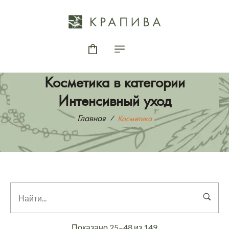
Косметика в категории
Интенсивный уход
Главная
Косметика
Показано 25–48 из 149