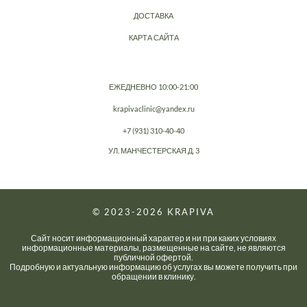
ДОСТАВКА
КАРТА САЙТА
ЕЖЕДНЕВНО 10:00-21:00
krapivaclinic@yandex.ru
+7 (931) 310-40-40
УЛ. МАНЧЕСТЕРСКАЯ Д. 3
© 2023-2026
KRAPIVA
Сайт носит информационный характер и ни при каких условиях
информационные материалы, размещенные на сайте, не являются
публичной офертой.
Подробную и актуальную информацию об услугах вы можете получить при
обращении в клинику.