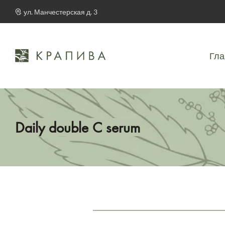
ул. Манчестерская д. 3
Гла
Daily double C serum