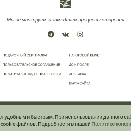
Мы не маскируем, а замедляем процессы старения
ПОДАРОЧНЫЙ СЕРТИФИКАТ
НАЛОГОВЫЙ ВЫЧЕТ
ПОЛЬЗОВАТЕЛЬСКОЕ СОГЛАШЕНИЕ
ДО И ПОСЛЕ
ПОЛИТИКА КОНФИДЕНЦИАЛЬНОСТИ
ДОСТАВКА
КАРТА САЙТА
© 2023-2026
KRAPIVA
ыл удобным и быстрым. При использовании данного са
ер и ни при каких условиях информационные материалы, размещенные на сайт
 cookie файлов. Подробности в нашей
Политике конф
ую и актуальную информацию об услугах вы можете получить при обращении в 