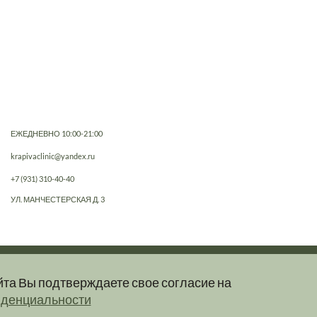
ЕЖЕДНЕВНО 10:00-21:00
krapivaclinic@yandex.ru
+7 (931) 310-40-40
УЛ. МАНЧЕСТЕРСКАЯ Д. 3
йта Вы подтверждаете свое согласие на
е, не являются публичной офертой.
иденциальности
клинику.