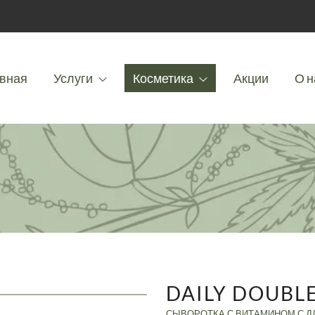
вная
Услуги
Косметика
Акции
О н
DAILY DOUBL
СЫВОРОТКА С ВИТАМИНОМ С Д