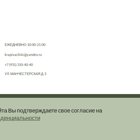
ЕЖЕДНЕВНО 10:00-21:00
krapivaclinic@yandex.ru
+7 (931) 310-40-40
УЛ. МАНЧЕСТЕРСКАЯ Д. 3
йта Вы подтверждаете свое согласие на
е, не являются публичной офертой.
иденциальности
клинику.