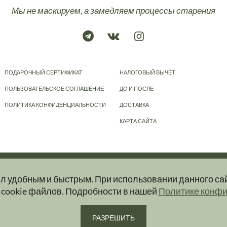
Мы не маскируем, а замедляем процессы старения
ПОДАРОЧНЫЙ СЕРТИФИКАТ
НАЛОГОВЫЙ ВЫЧЕТ
ПОЛЬЗОВАТЕЛЬСКОЕ СОГЛАШЕНИЕ
ДО И ПОСЛЕ
ПОЛИТИКА КОНФИДЕНЦИАЛЬНОСТИ
ДОСТАВКА
КАРТА САЙТА
© 2023-2026
KRAPIVA
ыл удобным и быстрым. При использовании данного са
ер и ни при каких условиях информационные материалы, размещенные на сайт
 cookie файлов. Подробности в нашей
Политике конф
ую и актуальную информацию об услугах вы можете получить при обращении в 
РАЗРЕШИТЬ