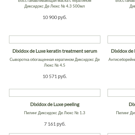
Восстанавливающая маска с кератином
Восстанав
Диксидокс Де Люкс № 4.3 500мл
Ди
10 900 руб.
Dixidox de Luxe keratin treatment serum
Dixidox de
Сыворотка обогащенная кератином Диксидокс Де
Антисеборейн
Люкс № 4.5
10 571 руб.
Dixidox de Luxe peeling
Di
Пилинг Диксидокс Де Люкс № 1.3
Пилинг Ди
7 161 руб.