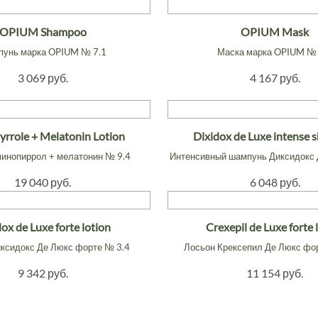
OPIUM Shampoo
OPIUM Mask
унь марка OPIUM № 7.1
Маска марка OPIUM № 
3 069 руб.
4 167 руб.
rrole + Melatonin Lotion
Dixidox de Luxe intense
инопиррол + мелатонин № 9.4
Интенсивный шампунь Диксидокс 
19 040 руб.
6 048 руб.
ox de Luxe forte lotion
Crexepil de Luxe forte 
ксидокс Де Люкс форте № 3.4
Лосьон Крексепил Де Люкс фо
9 342 руб.
11 154 руб.