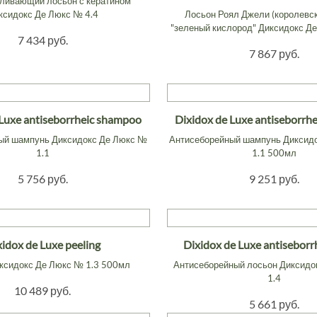
ливающий лосьон с кератином
ксидокс Де Люкс № 4.4
Лосьон Роял Джели (королевск
"зеленый кислород" Диксидокс Де
7 434 руб.
7 867 руб.
 Luxe antiseborrheic shampoo
Dixidox de Luxe antiseborrh
ый шампунь Диксидокс Де Люкс №
Антисеборейный шампунь Диксид
1.1
1.1 500мл
5 756 руб.
9 251 руб.
xidox de Luxe peeling
Dixidox de Luxe antiseborrh
ксидокс Де Люкс № 1.3 500мл
Антисеборейный лосьон Диксидо
1.4
10 489 руб.
5 661 руб.