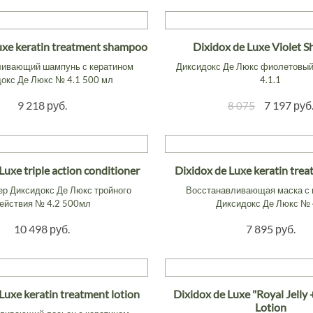
uxe keratin treatment shampoo
Dixidox de Luxe Violet 
ливающий шампунь с кератином
Диксидокс Де Люкс фиолетовы
окс Де Люкс № 4.1 500 мл
4.1.1
9 218 руб.
7 197 руб
8 075
Luxe triple action conditioner
Dixidox de Luxe keratin tre
р Диксидокс Де Люкс тройного
Восстанавливающая маска с 
ействия № 4.2 500мл
Диксидокс Де Люкс № 
10 498 руб.
7 895 руб.
Luxe keratin treatment lotion
Dixidox de Luxe "Royal Jelly
Lotion