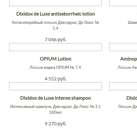
Dixidox de Luxe antiseborrheic lotion
Антисеборейный лосьон Диксидокс Де Люкс №
Шамп
1.4
7 046 руб.
OPIUM Lotion
Aminopy
Лосьон марка OPIUM № 7.4
Лосьон Ам
4 552 руб.
Dixidox de Luxe intense shampoo
Dixid
Интенсивный шампунь Диксидокс Де Люкс № 3.1
Лосьон Ди
500мл
9 270 руб.