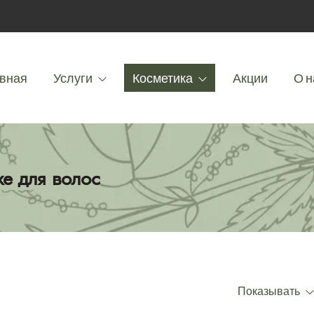
вная
Услуги
Косметика
Акции
О н
xe для волос
Показывать