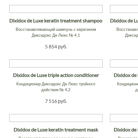
Dixidox de Luxe keratin treatment shampoo
Dixidox de L
Восстанавливающий шампунь с кератином
Восстанав
Диксидокс Де Люкс № 4.1
Диксид
5 854 руб.
Dixidox de Luxe triple action conditioner
Dixidox de 
Кондиционер Диксидокс Де Люкс тройного
Кондиционе
действия № 4.2
д
7 516 руб.
Dixidox de Luxe keratin treatment mask
Dixidox de 