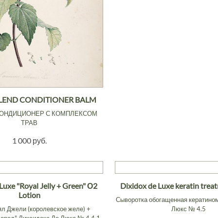
LEND CONDITIONER BALM
ОНДИЦИОНЕР С КОМПЛЕКСОМ
ТРАВ
1 000 руб.
Luxe "Royal Jelly + Green" О2
Dixidox de Luxe keratin tre
Lotion
Сыворотка обогащенная кератино
ял Джели (королевское желе) +
Люкс № 4.5