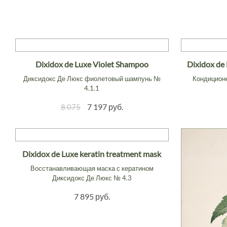
Dixidox de Luxe Violet Shampoo
Dixidox de 
Диксидокс Де Люкс фиолетовый шампунь №
Кондиционе
4.1.1
7 197 руб.
8 075
Dixidox de Luxe keratin treatment mask
Восстанавливающая маска с кератином
Диксидокс Де Люкс № 4.3
7 895 руб.