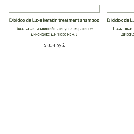
Dixidox de Luxe keratin treatment shampoo
Dixidox de L
Восстанавливающий шампунь с кератином
Восстанав
Диксидокс Де Люкс № 4.1
Диксид
5 854 руб.