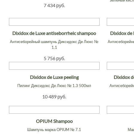
"зеленый кис
7 434 руб.
Dixidox de Luxe antiseborrheic shampoo
Dixidox de
Антисеборейный шампунь Диксидокс Де Люкс №
Антисеборейн
1.1
5 756 руб.
Dixidox de Luxe peeling
Dixidox d
Пилинг Диксидокс Де Люкс № 1.3 500мл
Антисеборей
10 489 руб.
OPIUM Shampoo
Шампунь марка OPIUM № 7.1
Ма