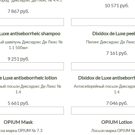
лород" Диксидокс Де Люкс № 4.4.1
10 571 руб.
7 867 руб.
 Luxe antiseborrheic shampoo
Dixidox de Luxe peel
ый шампунь Диксидокс Де Люкс №
Пилинг Диксидокс Де Люк
1.1 500мл
7 161 руб.
9 251 руб.
e Luxe antiseborrheic lotion
Dixidox de Luxe antiseborrh
ный лосьон Диксидокс Де Люкс №
Антисеборейный лосьон Диксидо
1.4
1.4
5 661 руб.
7 046 руб.
OPIUM Mask
OPIUM Lotion
ска марка OPIUM № 7.3
Лосьон марка OPIUM №