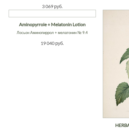
3 069 руб.
Aminopyrrole + Melatonin Lotion
Лосьон Аминопиррол + мелатонин № 9.4
19 040 руб.
HERBA