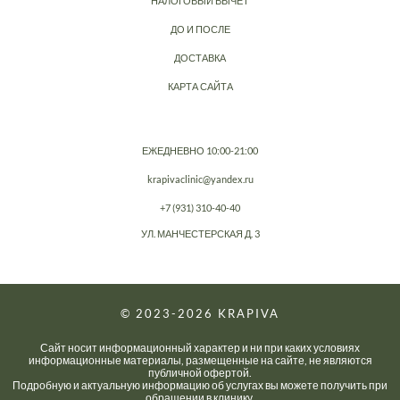
НАЛОГОВЫЙ ВЫЧЕТ
ДО И ПОСЛЕ
ДОСТАВКА
КАРТА САЙТА
ЕЖЕДНЕВНО 10:00-21:00
krapivaclinic@yandex.ru
+7 (931) 310-40-40
УЛ. МАНЧЕСТЕРСКАЯ Д. 3
© 2023-2026
KRAPIVA
Сайт носит информационный характер и ни при каких условиях
информационные материалы, размещенные на сайте, не являются
публичной офертой.
Подробную и актуальную информацию об услугах вы можете получить при
обращении в клинику.