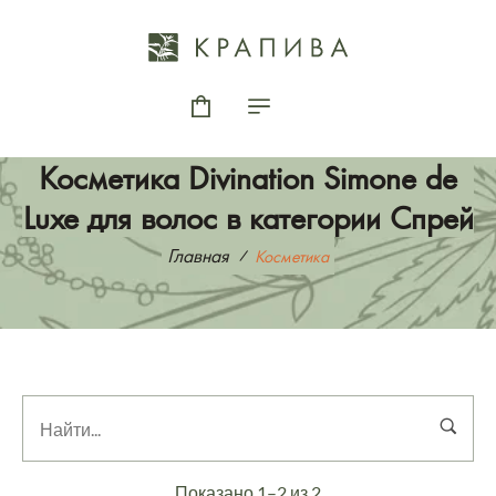
Косметика Divination Simone de
Luxe для волос в категории Спрей
Главная
Косметика
Показано 1–2 из 2