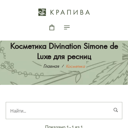
Косметика Divination Simone de
Luxe для ресниц
Главная
Косметика
Показано 1–1 из 1