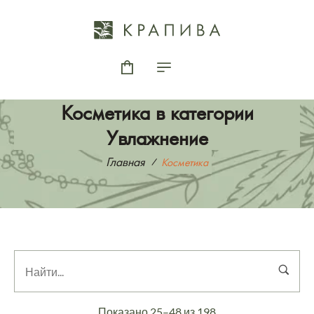
Косметика в категории
Увлажнение
Главная
Косметика
Показано 25–48 из 198