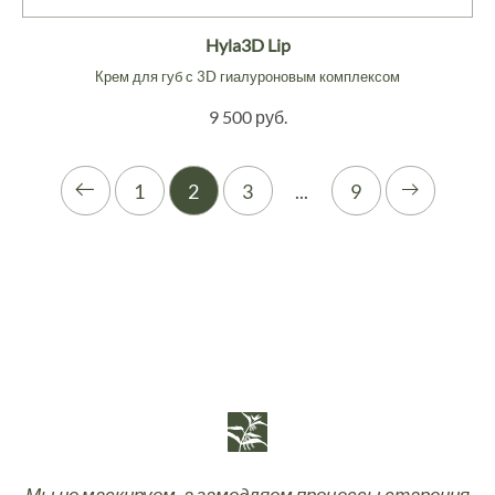
Hyla3D Lip
Крем для губ с 3D гиалуроновым комплексом
9 500 руб.
1
2
3
...
9
Мы не маскируем, а замедляем процессы старения