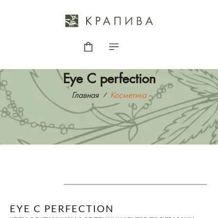
Eye C perfection
Главная
Косметика
EYE C PERFECTION