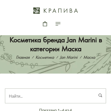
Косметика бренда Jan Marini в
категории Маска
Главная
Косметика
Jan Marini
Маска
Показано 1–4 из 4