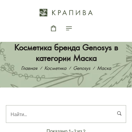
Косметика бренда Genosys в
категории Маска
Главная
Косметика
Genosys
Маска
Показано 1–2 из 2