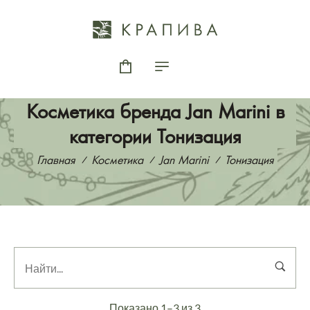
Косметика бренда Jan Marini в
категории Тонизация
Главная
Косметика
Jan Marini
Тонизация
Показано 1–3 из 3