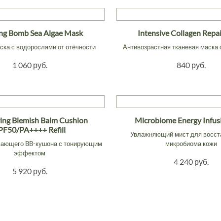
ng Bomb Sea Algae Mask
Intensive Collagen Repa
ска с водорослями от отёчности
Антивозрастная тканевая маска 
1 060 руб.
840 руб.
ring Blemish Balm Cushion
Microbiome Energy Infus
PF50/PA++++ Refill
Увлажняющий мист для восст
ающего BB-кушона с тонирующим
микробиома кожи
эффектом
4 240 руб.
5 920 руб.