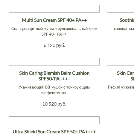
Multi Sun Cream SPF 40+ PA++
Soothi
Cолнцезащитный мультифункциональный крем
Тканевая ма
SPF 40+ PA++
6 120 руб.
Skin Caring Blemish Balm Cushion
Skin Ca
SPF50/PA++++
S
Ухаживающий BB-кушон с тонирующим
Рефил ухажив
эффектом тон
10 520 руб.
Ultra Shield Sun Cream SPF 50+ PA++++