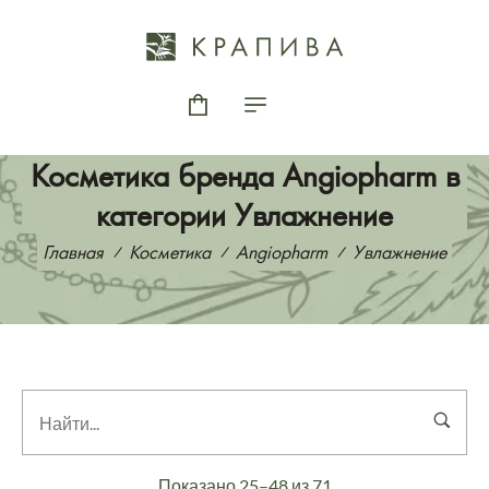
Косметика бренда Angiopharm в
категории Увлажнение
Главная
Косметика
Angiopharm
Увлажнение
Показано 25–48 из 71