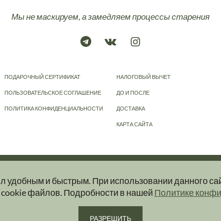
Мы не маскируем, а замедляем процессы старения
ПОДАРОЧНЫЙ СЕРТИФИКАТ
НАЛОГОВЫЙ ВЫЧЕТ
ПОЛЬЗОВАТЕЛЬСКОЕ СОГЛАШЕНИЕ
ДО И ПОСЛЕ
ПОЛИТИКА КОНФИДЕНЦИАЛЬНОСТИ
ДОСТАВКА
КАРТА САЙТА
© 2023-2026
KRAPIVA
ыл удобным и быстрым. При использовании данного са
ер и ни при каких условиях информационные материалы, размещенные на сайт
 cookie файлов. Подробности в нашей
Политике конф
ую и актуальную информацию об услугах вы можете получить при обращении в 
РАЗРЕШИТЬ