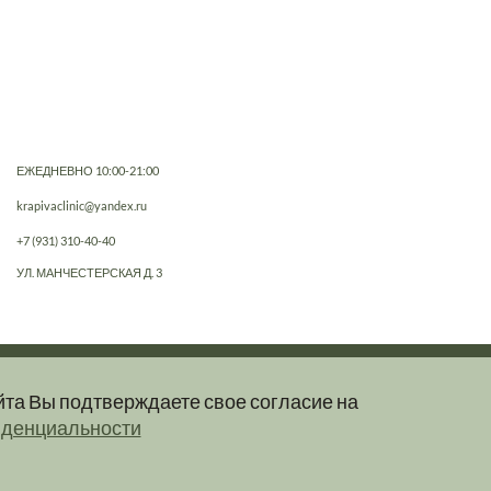
ЕЖЕДНЕВНО 10:00-21:00
krapivaclinic@yandex.ru
+7 (931) 310-40-40
УЛ. МАНЧЕСТЕРСКАЯ Д. 3
йта Вы подтверждаете свое согласие на
е, не являются публичной офертой.
иденциальности
клинику.