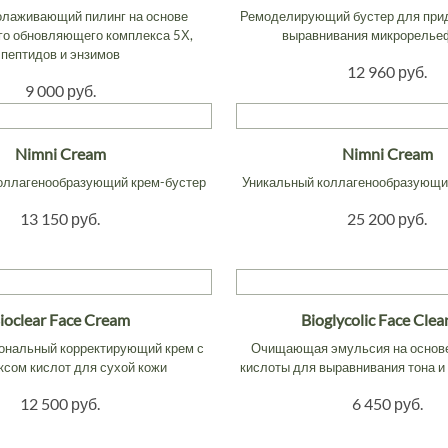
олаживающий пилинг на основе
Ремоделирующий бустер для прид
го обновляющего комплекса 5Х,
выравнивания микрорелье
пептидов и энзимов
12 960 руб.
9 000 руб.
Nimni Cream
Nimni Cream
оллагенообразующий крем-бустер
Уникальный коллагенообразующи
13 150 руб.
25 200 руб.
ioclear Face Cream
Bioglycolic Face Clea
нальный корректирующий крем с
Очищающая эмульсия на основе
сом кислот для сухой кожи
кислоты для выравнивания тона и
12 500 руб.
6 450 руб.