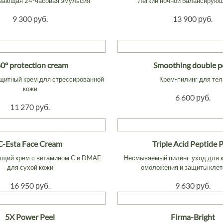
ающая 24-часовая эмульсия
Лёгкий ночной балансирую
9 300 руб.
13 900 руб.
0° protection cream
Smoothing double p
щитный крем для стрессированной
Крем-пилинг для тел
кожи
6 600 руб.
11 270 руб.
C-Esta Face Cream
Triple Acid Peptide 
щий крем с витамином С и DMAE
Несмываемый пилинг-уход для 
для сухой кожи
омоложения и защиты клет
16 950 руб.
9 630 руб.
5X Power Peel
Firma-Bright