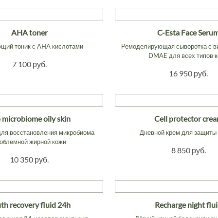
AHA toner
C-Esta Face Seru
ий тоник с AHA кислотами
Ремоделирующая сыворотка с в
DMAE для всех типов 
7 100 руб.
16 950 руб.
 microbiome oily skin
Cell protector cre
для восстановления микробиома
Дневной крем для защиты 
облемной жирной кожи
8 850 руб.
10 350 руб.
th recovery fluid 24h
Recharge night flu