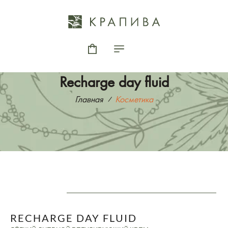
Recharge day fluid
Главная
Косметика
RECHARGE DAY FLUID