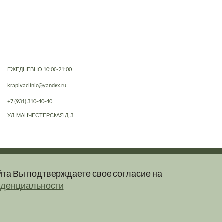
ЕЖЕДНЕВНО 10:00-21:00
krapivaclinic@yandex.ru
+7 (931) 310-40-40
УЛ. МАНЧЕСТЕРСКАЯ Д. 3
йта Вы подтверждаете свое согласие на
е, не являются публичной офертой.
иденциальности
клинику.