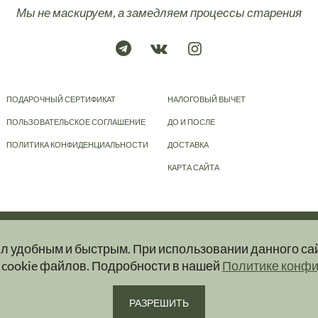
Мы не маскируем, а замедляем процессы старения
ПОДАРОЧНЫЙ СЕРТИФИКАТ
НАЛОГОВЫЙ ВЫЧЕТ
ПОЛЬЗОВАТЕЛЬСКОЕ СОГЛАШЕНИЕ
ДО И ПОСЛЕ
ПОЛИТИКА КОНФИДЕНЦИАЛЬНОСТИ
ДОСТАВКА
КАРТА САЙТА
© 2023-2026
KRAPIVA
ыл удобным и быстрым. При использовании данного са
ер и ни при каких условиях информационные материалы, размещенные на сайт
 cookie файлов. Подробности в нашей
Политике конф
ую и актуальную информацию об услугах вы можете получить при обращении в 
РАЗРЕШИТЬ