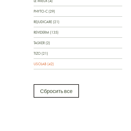
LE MIEUX (4)
PHYTO-C (29)
REJUDICARE (21)
REVIDERM (135)
TASKER (2)
TIZO (21)
USOLAB (42)
Сбросить все