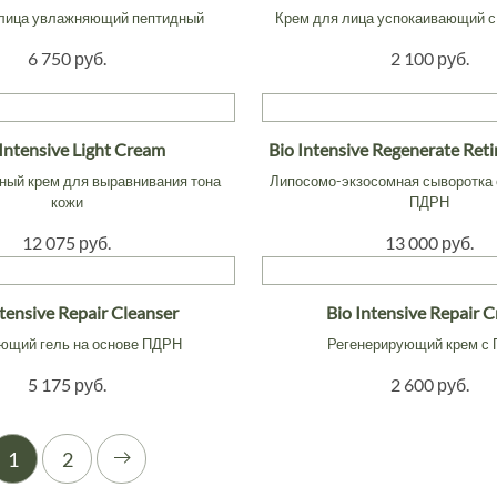
 лица увлажняющий пептидный
Крем для лица успокаивающий с
6 750 руб.
2 100 руб.
 Intensive Light Cream
Bio Intensive Regenerate Ret
ный крем для выравнивания тона
Липосомо-экзосомная сыворотка 
кожи
ПДРН
12 075 руб.
13 000 руб.
ntensive Repair Cleanser
Bio Intensive Repair 
щий гель на основе ПДРН
Регенерирующий крем с
5 175 руб.
2 600 руб.
1
2