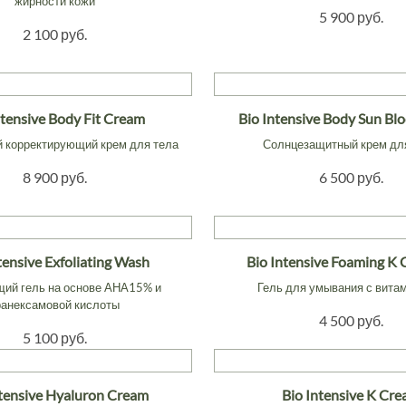
жирности кожи
5 900 руб.
2 100 руб.
ntensive Body Fit Cream
Bio Intensive Body Sun Bl
 корректирующий крем для тела
Солнцезащитный крем дл
8 900 руб.
6 500 руб.
tensive Exfoliating Wash
Bio Intensive Foaming K 
й гель на основе АНА15% и
Гель для умывания с вита
ранексамовой кислоты
4 500 руб.
5 100 руб.
ntensive Hyaluron Cream
Bio Intensive K Cr