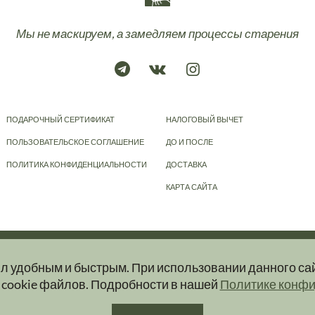
Мы не маскируем, а замедляем процессы старения
ПОДАРОЧНЫЙ СЕРТИФИКАТ
НАЛОГОВЫЙ ВЫЧЕТ
ПОЛЬЗОВАТЕЛЬСКОЕ СОГЛАШЕНИЕ
ДО И ПОСЛЕ
ПОЛИТИКА КОНФИДЕНЦИАЛЬНОСТИ
ДОСТАВКА
КАРТА САЙТА
© 2023-2026
KRAPIVA
ыл удобным и быстрым. При использовании данного са
ер и ни при каких условиях информационные материалы, размещенные на сайт
 cookie файлов. Подробности в нашей
Политике конф
ую и актуальную информацию об услугах вы можете получить при обращении в 