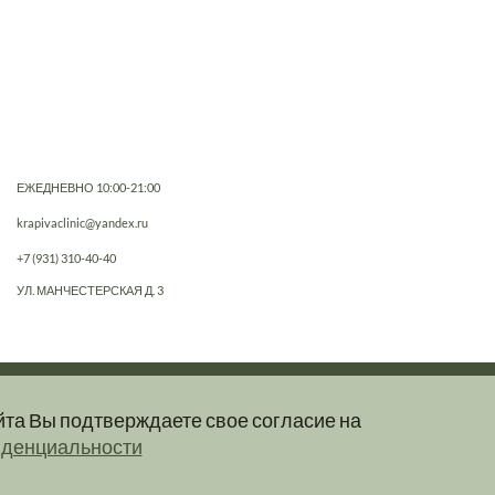
ЕЖЕДНЕВНО 10:00-21:00
krapivaclinic@yandex.ru
+7 (931) 310-40-40
УЛ. МАНЧЕСТЕРСКАЯ Д. 3
йта Вы подтверждаете свое согласие на
е, не являются публичной офертой.
иденциальности
клинику.