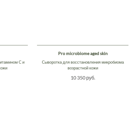
Pro microbiome aged skin
итамином С и
Сыворотка для восстановления микробиома
кожи
возрастной кожи
10 350 руб.