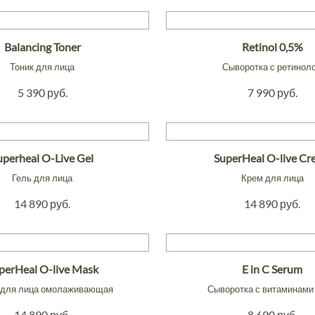
Balancing Toner
Retinol 0,5%
Тоник для лица
Сыворотка с ретинол
5 390 руб.
7 990 руб.
uperheal O-Live Gel
SuperHeal O-live C
Гель для лица
Крем для лица
14 890 руб.
14 890 руб.
perHeal O-live Mask
E in C Serum
 для лица омолаживающая
Сыворотка с витаминами 
14 890 руб.
8 690 руб.