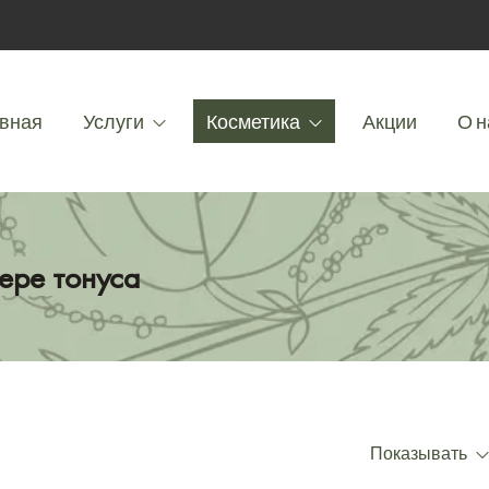
вная
Услуги
Косметика
Акции
О н
ере тонуса
Показывать