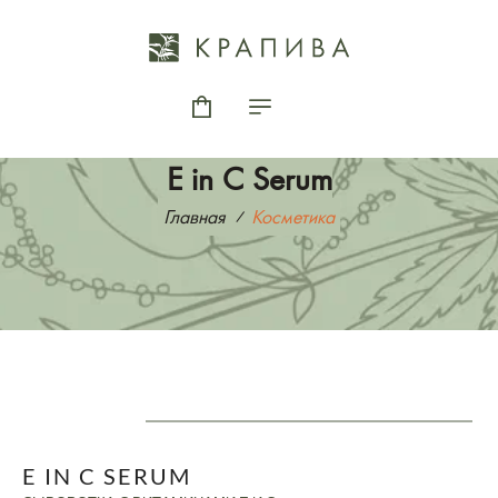
E in C Serum
Главная
Косметика
E IN C SERUM