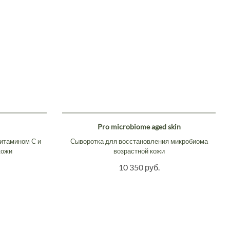
Pro microbiome aged skin
итамином С и
Сыворотка для восстановления микробиома
кожи
возрастной кожи
10 350 руб.