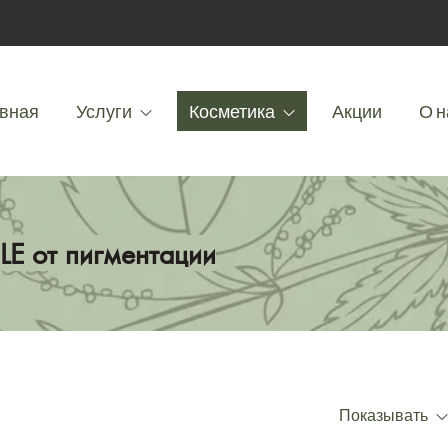
вная
Услуги
Косметика
Акции
О н
E от пигментации
Показывать