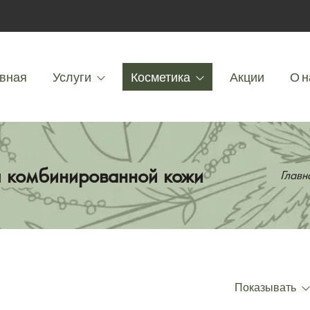
вная
Услуги
Косметика
Акции
О н
я комбинированной кожи
Главн
Показывать