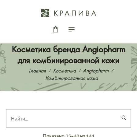
Косметика бренда Angiopharm
для комбинированной кожи
Главная
Косметика
Angiopharm
Комбинированная кожа
Показано 25–48 из 144