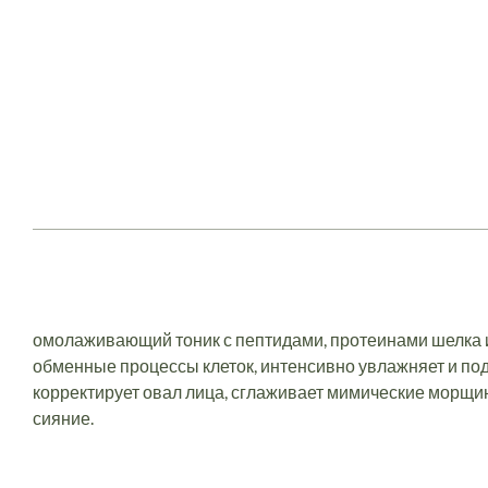
омолаживающий тоник с пептидами, протеинами шелка и
обменные процессы клеток, интенсивно увлажняет и под
корректирует овал лица, сглаживает мимические морщин
сияние.