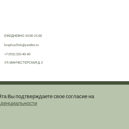
ЕЖЕДНЕВНО 10:00-21:00
krapivaclinic@yandex.ru
+7 (931) 310-40-40
УЛ. МАНЧЕСТЕРСКАЯ Д. 3
йта Вы подтверждаете свое согласие на
е, не являются публичной офертой.
иденциальности
клинику.