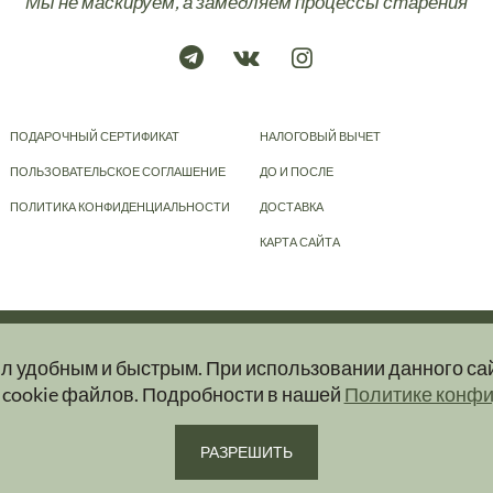
Мы не маскируем, а замедляем процессы старения
ПОДАРОЧНЫЙ СЕРТИФИКАТ
НАЛОГОВЫЙ ВЫЧЕТ
ПОЛЬЗОВАТЕЛЬСКОЕ СОГЛАШЕНИЕ
ДО И ПОСЛЕ
ПОЛИТИКА КОНФИДЕНЦИАЛЬНОСТИ
ДОСТАВКА
КАРТА САЙТА
© 2023-2026
KRAPIVA
ыл удобным и быстрым. При использовании данного са
ер и ни при каких условиях информационные материалы, размещенные на сайт
 cookie файлов. Подробности в нашей
Политике конф
ую и актуальную информацию об услугах вы можете получить при обращении в 
РАЗРЕШИТЬ