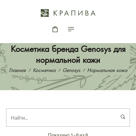
Косметика бренда Genosys для
нормальной кожи
Главная
Косметика
Genosys
Нормальная кожа
Показано 1–8 из 8