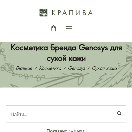
Косметика бренда Genosys для
сухой кожи
Главная
Косметика
Genosys
Сухая кожа
Показано 1–8 из 8