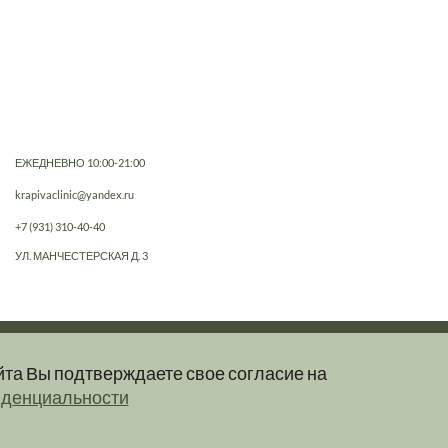
ЕЖЕДНЕВНО 10:00-21:00
krapivaclinic@yandex.ru
+7 (931) 310-40-40
УЛ. МАНЧЕСТЕРСКАЯ Д. 3
йта Вы подтверждаете свое согласие на
е, не являются публичной офертой.
иденциальности
клинику.