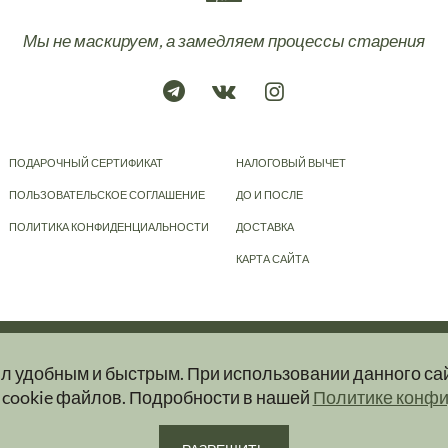
Мы не маскируем, а замедляем процессы старения
ПОДАРОЧНЫЙ СЕРТИФИКАТ
НАЛОГОВЫЙ ВЫЧЕТ
ПОЛЬЗОВАТЕЛЬСКОЕ СОГЛАШЕНИЕ
ДО И ПОСЛЕ
ПОЛИТИКА КОНФИДЕНЦИАЛЬНОСТИ
ДОСТАВКА
КАРТА САЙТА
© 2023-2026
KRAPIVA
ыл удобным и быстрым. При использовании данного са
ер и ни при каких условиях информационные материалы, размещенные на сайт
 cookie файлов. Подробности в нашей
Политике конф
ую и актуальную информацию об услугах вы можете получить при обращении в 