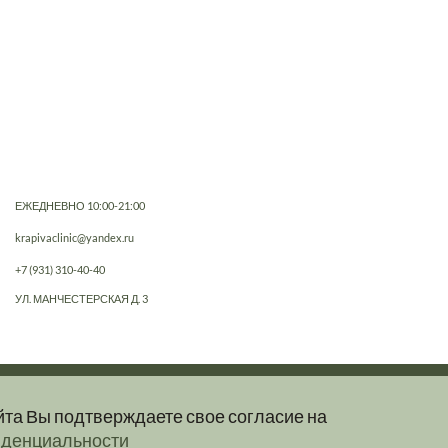
ЕЖЕДНЕВНО 10:00-21:00
krapivaclinic@yandex.ru
+7 (931) 310-40-40
УЛ. МАНЧЕСТЕРСКАЯ Д. 3
йта Вы подтверждаете свое согласие на
е, не являются публичной офертой.
иденциальности