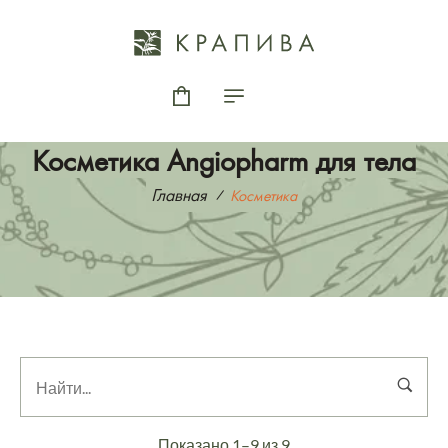
Косметика Angiopharm для тела
Главная
Косметика
Показано 1–9 из 9