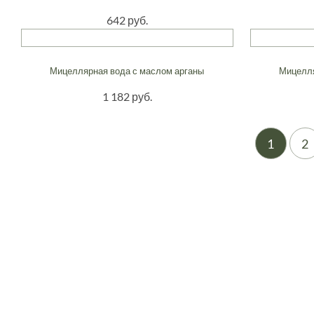
642 руб.
Мицеллярная вода с маслом арганы
Мицелля
1 182 руб.
1
2