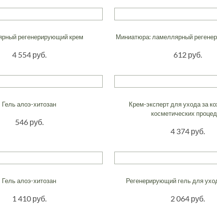
рный регенерирующий крем
Миниатюра: ламеллярный регене
4 554 руб.
612 руб.
Гель алоэ-хитозан
Крем-эксперт для ухода за к
косметических проце
546 руб.
4 374 руб.
Гель алоэ-хитозан
Регенерирующий гель для уход
1 410 руб.
2 064 руб.