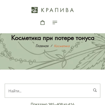
Косметика при потере тонуса
Главная
Косметика
Показано 385–408 из 416