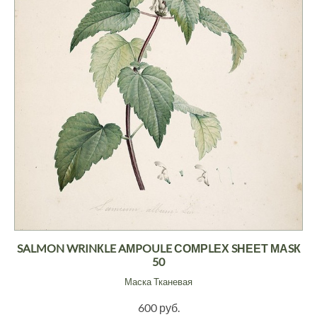
SALMON WRINКLE AМPOULE СОМРLЕХ SНЕЕТ МАSК
50
Маска Тканевая
600 руб.