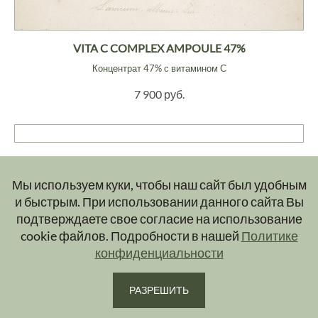
VITA C COMPLEX AMPOULE 47%
Концентрат 47% с витамином С
7 900 руб.
DNA Youth Recovery Facial Serum
Сыворотка омолаживающая
Мы используем куки, чтобы наш сайт был удобным
и быстрым. При использовании данного сайта Вы
Нет в наличии
подтверждаете свое согласие на использование
cookie файлов. Подробности в нашей
Политике
конфиденциальности
SRX
РАЗРЕШИТЬ
Гель с ретинолом оптимальный