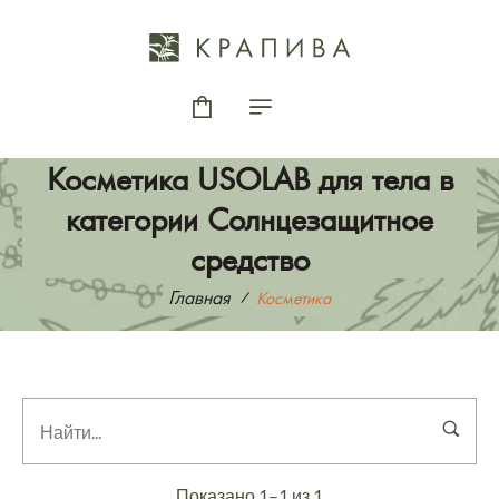
Косметика USOLAB для тела в
категории Солнцезащитное
средство
Главная
Косметика
Показано 1–1 из 1