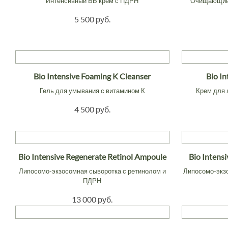
Интенсивный ББ крем с ПДРН
Очищающий 
5 500 руб.
Bio Intensive Foaming K Cleanser
Bio I
Гель для умывания с витамином К
Крем для
4 500 руб.
Bio Intensive Regenerate Retinol Ampoule
Bio Intens
Липосомо-экзосомная сыворотка с ретинолом и
Липосомо-экз
ПДРН
13 000 руб.