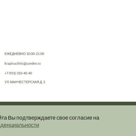
ЕЖЕДНЕВНО 10:00-21:00
krapivaclinic@yandex.ru
+7 (931) 310-40-40
УЛ. МАНЧЕСТЕРСКАЯ Д. 3
йта Вы подтверждаете свое согласие на
е, не являются публичной офертой.
иденциальности
клинику.