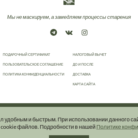
Мы не маскируем, а замедляем процессы старения
ПОДАРОЧНЫЙ СЕРТИФИКАТ
НАЛОГОВЫЙ ВЫЧЕТ
ПОЛЬЗОВАТЕЛЬСКОЕ СОГЛАШЕНИЕ
ДО И ПОСЛЕ
ПОЛИТИКА КОНФИДЕНЦИАЛЬНОСТИ
ДОСТАВКА
КАРТА САЙТА
© 2023-2026
KRAPIVA
ыл удобным и быстрым. При использовании данного са
ер и ни при каких условиях информационные материалы, размещенные на сайт
 cookie файлов. Подробности в нашей
Политике конф
ую и актуальную информацию об услугах вы можете получить при обращении в 