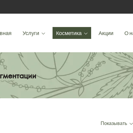
вная
Услуги
Косметика
Акции
О н
игментации
Показывать