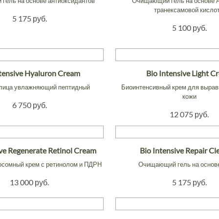
гель на основе антиоксидантов
Очищающий гель на основе 
транексамовой кисло
5 175 руб.
5 100 руб.
ntensive Hyaluron Cream
Bio Intensive Light C
 лица увлажняющий пептидный
Биоинтенсивный крем для вырав
кожи
6 750 руб.
12 075 руб.
ive Regenerate Retinol Cream
Bio Intensive Repair Cl
осомный крем с ретинолом и ПДРН
Очищающий гель на осно
13 000 руб.
5 175 руб.