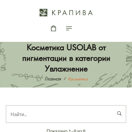
Косметика USOLAB от
пигментации в категории
Увлажнение
Главная
Косметика
Показано 1–8 из 8