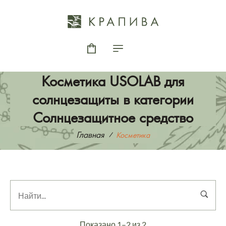
Косметика USOLAB для
солнцезащиты в категории
Солнцезащитное средство
Главная
Косметика
Показано 1–2 из 2