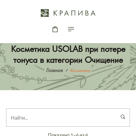
Косметика USOLAB при потере
тонуса в категории Очищение
Главная
Косметика
Показано 1–6 из 6