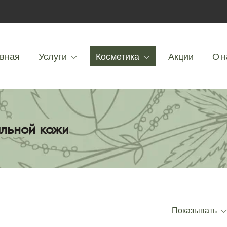
вная
Услуги
Косметика
Акции
О н
альной кожи
Показывать