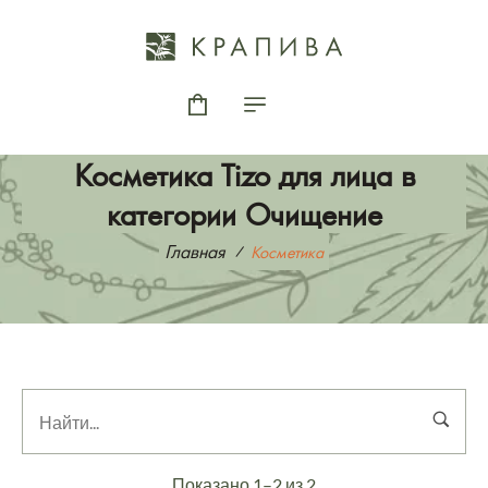
Косметика Tizo для лица в
категории Очищение
Главная
Косметика
Показано 1–2 из 2