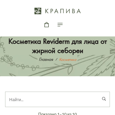
Косметика Reviderm для лица от
жирной себореи
Главная
Косметика
Показано 1–10 из 10