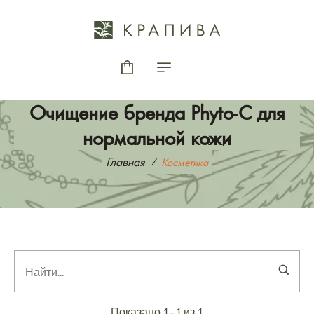
Очищение бренда Phyto-C для
нормальной кожи
Главная
Косметика
Показано 1–1 из 1