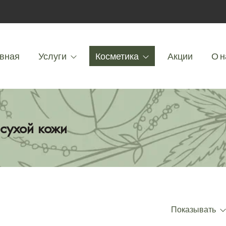
вная
Услуги
Косметика
Акции
О н
 сухой кожи
Показывать