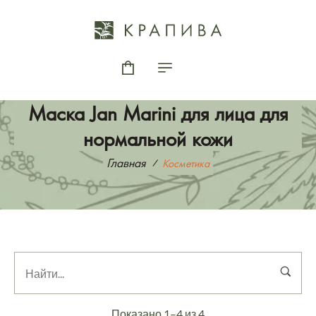
Маска Jan Marini для лица для
нормальной кожи
Главная
Косметика
Показано 1–4 из 4