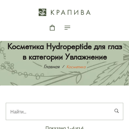
Косметика Hydropeptide для глаз
в категории Увлажнение
Главная
Косметика
Показано 1–4 из 4