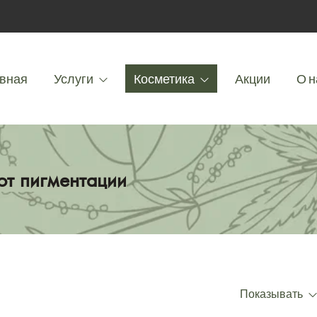
вная
Услуги
Косметика
Акции
О н
от пигментации
Показывать