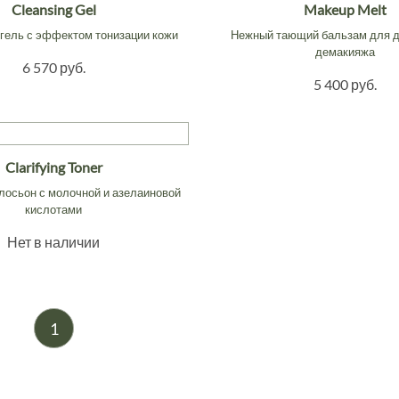
Cleansing Gel
Makeup Melt
ель с эффектом тонизации кожи
Нежный тающий бальзам для д
демакияжа
6 570 руб.
5 400 руб.
Clarifying Toner
осьон с молочной и азелаиновой
кислотами
Нет в наличии
1