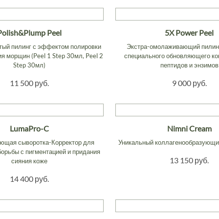
Polish&Plump Peel
5X Power Peel
тый пилинг с эффектом полировки
Экстра-омолаживающий пилинг
я морщин (Peel 1 Step 30мл, Peel 2
специального обновляющего ко
Step 30мл)
пептидов и энзимов
11 500 руб.
9 000 руб.
LumaPro-C
Nimni Cream
щая сыворотка-Корректор для
Уникальный коллагенообразующи
борьбы с пигментацией и придания
13 150 руб.
сияния коже
14 400 руб.