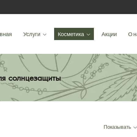
вная
Услуги
Косметика
Акции
О н
для солнцезащиты
Показывать